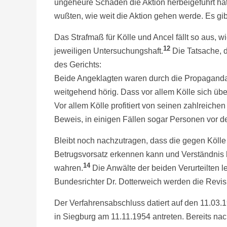
ungeheure Schäden die Aktion herbeigeführt ha
wußten, wie weit die Aktion gehen werde. Es gi
Das Strafmaß für Kölle und Ancel fällt so aus,
12
jeweiligen Untersuchungshaft.
Die Tatsache, d
des Gerichts:
Beide Angeklagten waren durch die Propaganda 
weitgehend hörig. Dass vor allem Kölle sich übe
Vor allem Kölle profitiert von seinen zahlreic
Beweis, in einigen Fällen sogar Personen vor d
Bleibt noch nachzutragen, dass die gegen Kölle
Betrugsvorsatz erkennen kann und Verständnis 
14
wahren.
Die Anwälte der beiden Verurteilten l
Bundesrichter Dr. Dotterweich werden die Revi
Der Verfahrensabschluss datiert auf den 11.0
in Siegburg am 11.11.1954 antreten. Bereits na