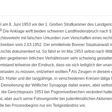
el am 8. Juni 1953 vor der 1. Großen Strafkammer des Landger
1
Die Anklage wirft beiden schweren Landfriedensbruch nach § 
chtsverkehr mit falschen Urkunden zum Verschaffen eines rech
chreiben vom 2.03.1952. Der ermittelnde Bonner Staatsanwalt 
ichts dokumentiert ist. So fährt er im Mai 1953 selbst nach Wit
 den gegebenen örtlichen Verhältnissen sehr schwierig gestalte
stand teilweise der Eindruck, dass sie sich lediglich der una
2
belasten zu müssen, entziehen wollten.
Als Zeugen in diesem 
Dr. Hürter und der langjährige, in verschiedenen Kreisen tätige 
r Demolierung der Wittlicher Synagoge dabei waren, aber selbs
h die Gerichtspraxis 1953 bei Pogromverbrechen verändert hatt
bst, aber auch seine Führungsrolle bei judenfeindlichen Aktione
le bei Prozessbeginn nur ein Teilgeständnis vor.