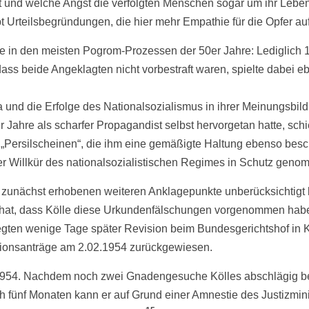
t und welche Angst die verfolgten Menschen sogar um ihr Leben
bt Urteilsbegründungen, die hier mehr Empathie für die Opfer a
 wie in den meisten Pogrom-Prozessen der 50er Jahre: Lediglich
ass beide Angeklagten nicht vorbestraft waren, spielte dabei 
und die Erfolge des Nationalsozialismus in ihrer Meinungsbild
r Jahre als scharfer Propagandist selbst hervorgetan hatte, sc
hen „Persilscheinen“, die ihm eine gemäßigte Haltung ebenso b
er Willkür des nationalsozialistischen Regimes in Schutz gen
 zunächst erhobenen weiteren Anklagepunkte unberücksichtigt b
hat, dass Kölle diese Urkundenfälschungen vorgenommen habe, 
egten wenige Tage später Revision beim Bundesgerichtshof in K
sionsanträge am 2.02.1954 zurückgewiesen.
3.1954. Nachdem noch zwei Gnadengesuche Kölles abschlägig b
ch fünf Monaten kann er auf Grund einer Amnestie des Justizmi