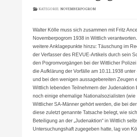
KATEGORIE:
NOVEMBERPOGROM
Walter Kölle muss sich zusammen mit Fritz Anc
Novemberpogrom 1938 in Wittlich verantworten.
weitere Anklagepunkte hinzu: Täuschung im Re
der Verfasser des REVUE-Artikels durch sein S
den Pogromvorgängen bei der Wittlicher Polizei n
die Aufklärung der Vorfälle am 10.11.1938 unter
und bei den wenigen aussagebereiten Zeugen ent
Wittlich lebenden Teilnehmern der Judenaktion 
noch einige ehemalige Nationalsozialisten (wie 
Wittlicher SA-Männer gehört werden, die bei de
diese zuletzt genannte Tatsache belegt, wie sic
Beteiligung an der „Judenaktion“ in Wittlich sel
Untersuchungshaft zugegeben hatte, lag von Köl