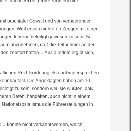
htete, nachdem der große Kronleuchter
 mit brachialer Gewalt und von verheerender
nungen. Weil er von mehreren Zeugen mit einer
ungen führend beteiligt gewesen zu sein. So
es kaum anzunehmen, daß die Teilnehmer an der
en zerstört hätten… Aus alledem ergibt sich,
aatlichen Rechtsordnung eklatant widersprochen
rkennbar fest. Die Angeklagten haben am 10.
chtigt zu sein, sondern weil sie wußten, daß
heren Befehl handelten, auch nicht in einem
Nationalsozialismus die Führerstellungen in
atz: …konnte nicht verkannt werden, welch