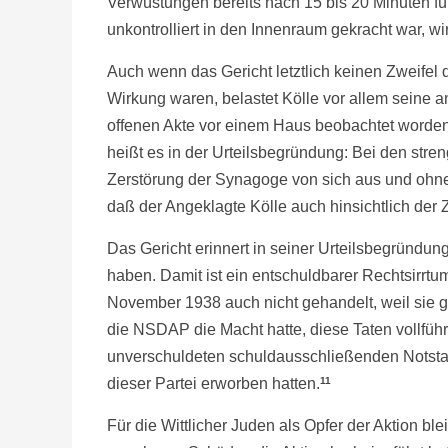
Verwüstungen bereits nach 15 bis 20 Minuten für
unkontrolliert in den Innenraum gekracht war, wi
Auch wenn das Gericht letztlich keinen Zweifel
Wirkung waren, belastet Kölle vor allem seine
offenen Akte vor einem Haus beobachtet worden 
heißt es in der Urteilsbegründung: Bei den str
Zerstörung der Synagoge von sich aus und ohne 
daß der Angeklagte Kölle auch hinsichtlich der 
Das Gericht erinnert in seiner Urteilsbegründu
haben. Damit ist ein entschuldbarer Rechtsirrt
November 1938 auch nicht gehandelt, weil sie g
die NSDAP die Macht hatte, diese Taten vollfüh
unverschuldeten schuldausschließenden Notstan
dieser Partei erworben hatten.
11
Für die Wittlicher Juden als Opfer der Aktion bl