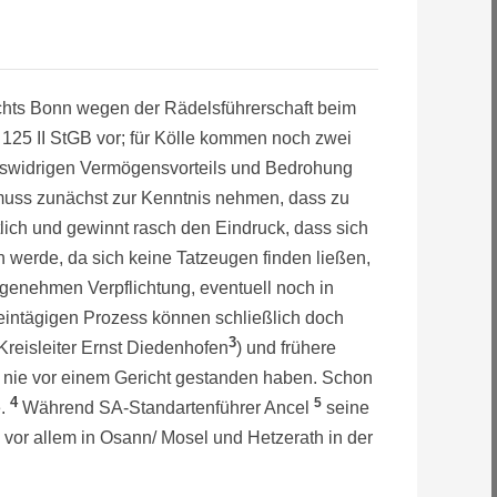
ichts Bonn wegen der Rädelsführerschaft beim
125 II StGB vor; für Kölle kommen noch zwei
tswidrigen Vermögensvorteils und Bedrohung
muss zunächst zur Kenntnis nehmen, dass zu
tlich und gewinnt rasch den Eindruck, dass sich
n werde, da sich keine Tatzeugen finden ließen,
ngenehmen Verpflichtung, eventuell noch in
eintägigen Prozess können schließlich doch
3
Kreisleiter Ernst Diedenhofen
) und frühere
t nie vor einem Gericht gestanden haben. Schon
4
5
e.
Während SA-Standartenführer Ancel
seine
n vor allem in Osann/ Mosel und Hetzerath in der