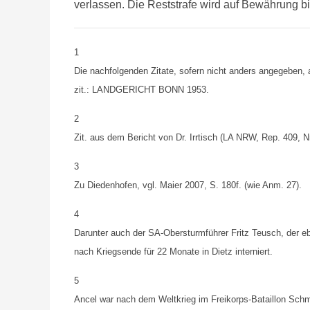
verlassen. Die Reststrafe wird auf Bewährung b
1
Die
nachfolgenden Zitate, sofern nicht anders angegeben, a
zit.: LANDGERICHT BONN 1953.
2
Zit.
aus dem Bericht von Dr. Irrtisch (LA NRW, Rep. 409, Nr
3
Zu
Diedenhofen, vgl. Maier 2007, S. 180f. (wie Anm. 27).
4
Darunter
auch der SA-Obersturmführer Fritz Teusch, der eben
nach Kriegsende für 22 Monate in Dietz interniert.
5
Ancel
war nach dem Weltkrieg im Freikorps-Bataillon Schmi