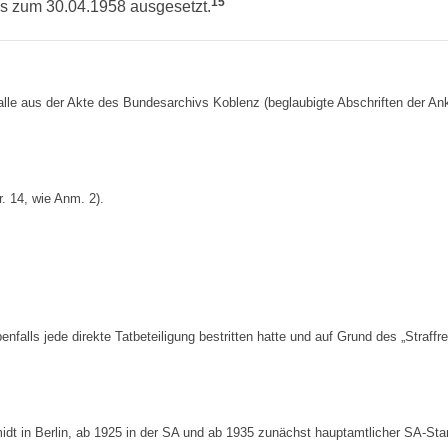
15
is zum 30.04.1958 ausgesetzt.
lle aus der Akte des Bundesarchivs Koblenz (beglaubigte Abschriften der Ankl
. 14, wie Anm. 2).
falls jede direkte Tatbeteiligung bestritten hatte und auf Grund des „Straffr
dt in Berlin, ab 1925 in der SA und ab 1935 zunächst hauptamtlicher SA-Stan