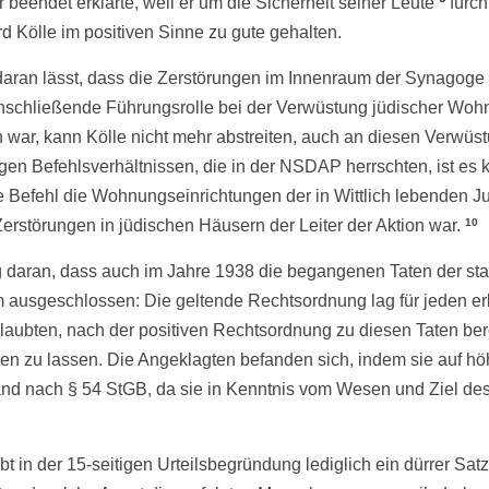
 beendet erklärte, weil er um die Sicherheit seiner Leute
fürc
rd Kölle im positiven Sinne zu gute gehalten.
 daran lässt, dass die Zerstörungen im Innenraum der Synagoge
 anschließende Führungsrolle bei der Verwüstung jüdischer Woh
war, kann Kölle nicht mehr abstreiten, auch an diesen Verwüst
engen Befehlsverhältnissen, die in der NSDAP herrschten, ist 
Befehl die Wohnungseinrichtungen der in Wittlich lebenden Jud
Zerstörungen in jüdischen Häusern der Leiter der Aktion war.
10
ng daran, dass auch im Jahre 1938 die begangenen Taten der st
um ausgeschlossen: Die geltende Rechtsordnung lag für jeden e
laubten, nach der positiven Rechtsordnung zu diesen Taten bere
ren zu lassen. Die Angeklagten befanden sich, indem sie auf hö
d nach § 54 StGB, da sie in Kenntnis vom Wesen und Ziel des 
eibt in der 15-seitigen Urteilsbegründung lediglich ein dürrer S