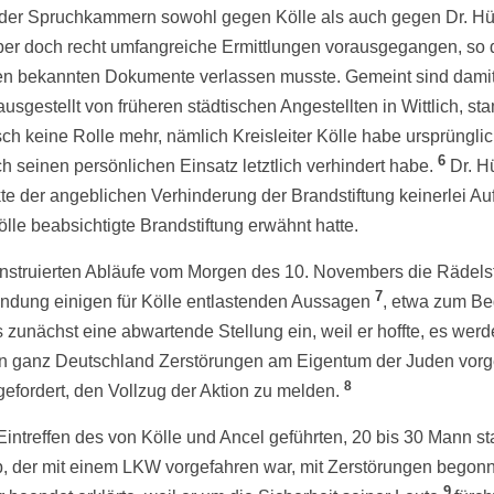
der Spruchkammern sowohl gegen Kölle als auch gegen Dr. Hü
er doch recht umfangreiche Ermittlungen vorausgegangen, so da
 bekannten Dokumente verlassen musste. Gemeint sind damit in
ausgestellt von früheren städtischen Angestellten in Wittlich, 
sch keine Rolle mehr, nämlich Kreisleiter Kölle habe ursprüngli
6
h seinen persönlichen Einsatz letztlich verhindert habe.
Dr. Hü
e der angeblichen Verhinderung der Brandstiftung keinerlei Au
le beabsichtigte Brandstiftung erwähnt hatte.
nstruierten Abläufe vom Morgen des 10. Novembers die Rädelsfü
7
ründung einigen für Kölle entlastenden Aussagen
, etwa zum Beg
nächst eine abwartende Stellung ein, weil er hoffte, es werde 
s in ganz Deutschland Zerstörungen am Eigentum der Juden v
8
gefordert, den Vollzug der Aktion zu melden.
 Eintreffen des von Kölle und Ancel geführten, 20 bis 30 Mann 
 der mit einem LKW vorgefahren war, mit Zerstörungen begonne
9