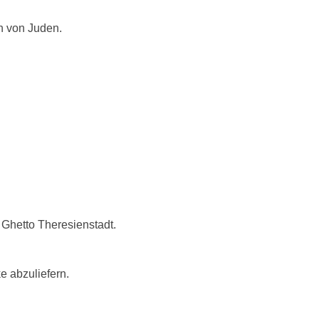
n von Juden.
s Ghetto
Theresienstadt.
ke
abzuliefern.